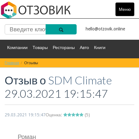
Меню
Toggle
navigat
hello@otzovik.online
Компании
Товары
Рестораны
Авто
Книги
Главная
Спорт
Отзывы
Фильмы
Деньги
Путешествия
Отзыв о
SDM Climate
Красота
Здоровье
Остальное
29.03.2021 19:15:47
29.03.2021 19:15:47
Оценка:
(
5
)
Роман