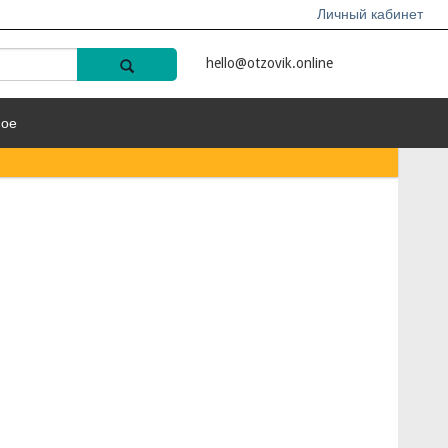
Личный кабинет
hello@otzovik.online
ное