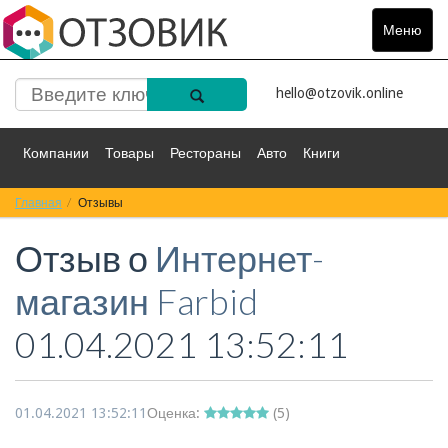
Меню
Toggle
navigat
hello@otzovik.online
Компании
Товары
Рестораны
Авто
Книги
Главная
Спорт
Отзывы
Фильмы
Деньги
Путешествия
Отзыв о
Интернет-
Красота
Здоровье
Остальное
магазин Farbid
01.04.2021 13:52:11
01.04.2021 13:52:11
Оценка:
(
5
)