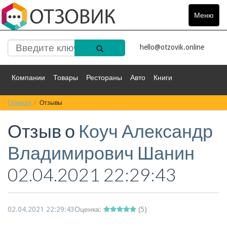
Меню
Toggle
navigat
hello@otzovik.online
Компании
Товары
Рестораны
Авто
Книги
Главная
Спорт
Отзывы
Фильмы
Деньги
Путешествия
Отзыв о
Коуч Александр
Красота
Здоровье
Остальное
Владимирович Шанин
02.04.2021 22:29:43
02.04.2021 22:29:43
Оценка:
(
5
)