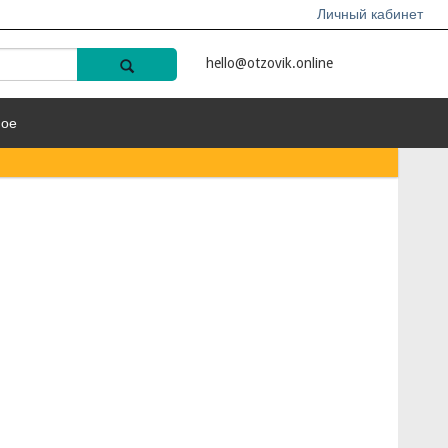
Личный кабинет
hello@otzovik.online
ное