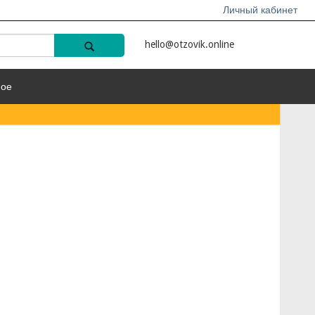
Личный кабинет
hello@otzovik.online
ное