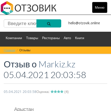
Меню
Toggle
navigat
hello@otzovik.online
Компании
Товары
Рестораны
Авто
Книги
Главная
Спорт
Отзывы
Фильмы
Деньги
Путешествия
Отзыв о
Markiz.kz
Красота
Здоровье
Остальное
05.04.2021 20:03:58
05.04.2021 20:03:58
Оценка:
(
4
)
Арыстан