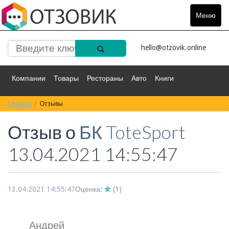
Меню
Toggle
navigat
hello@otzovik.online
Компании
Товары
Рестораны
Авто
Книги
Главная
Спорт
Отзывы
Фильмы
Деньги
Путешествия
Отзыв о
БК ToteSport
Красота
Здоровье
Остальное
13.04.2021 14:55:47
13.04.2021 14:55:47
Оценка:
(
1
)
Андрей