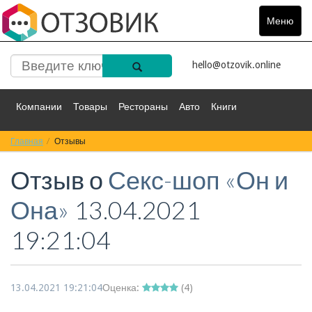
Меню
Toggle
navigat
hello@otzovik.online
Компании
Товары
Рестораны
Авто
Книги
Главная
Спорт
Отзывы
Фильмы
Деньги
Путешествия
Отзыв о
Секс-шоп «Он и
Красота
Здоровье
Остальное
Она»
13.04.2021
19:21:04
13.04.2021 19:21:04
Оценка:
(
4
)