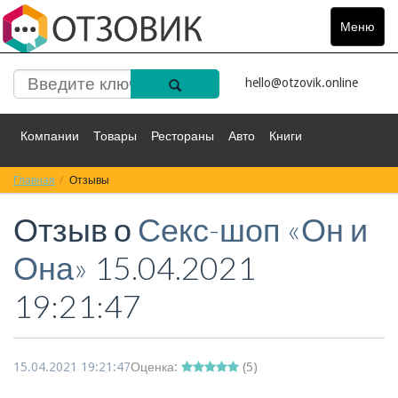
Меню
Toggle
navigat
hello@otzovik.online
Компании
Товары
Рестораны
Авто
Книги
Главная
Спорт
Отзывы
Фильмы
Деньги
Путешествия
Отзыв о
Секс-шоп «Он и
Красота
Здоровье
Остальное
Она»
15.04.2021
19:21:47
15.04.2021 19:21:47
Оценка:
(
5
)