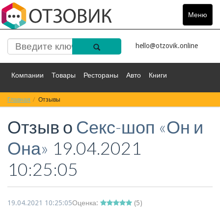
Меню
Toggle
navigat
hello@otzovik.online
Компании
Товары
Рестораны
Авто
Книги
Главная
Спорт
Отзывы
Фильмы
Деньги
Путешествия
Отзыв о
Секс-шоп «Он и
Красота
Здоровье
Остальное
Она»
19.04.2021
10:25:05
19.04.2021 10:25:05
Оценка:
(
5
)