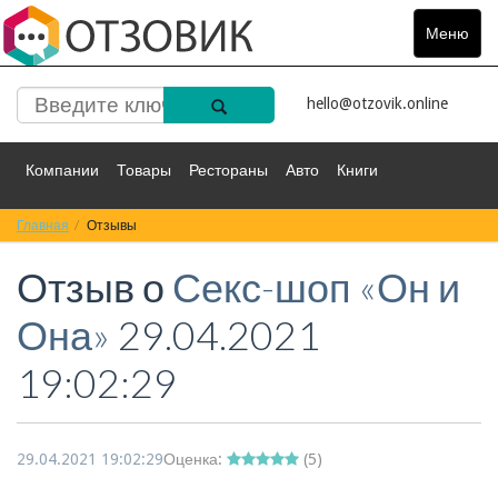
Меню
Toggle
navigat
hello@otzovik.online
Компании
Товары
Рестораны
Авто
Книги
Главная
Спорт
Отзывы
Фильмы
Деньги
Путешествия
Отзыв о
Секс-шоп «Он и
Красота
Здоровье
Остальное
Она»
29.04.2021
19:02:29
29.04.2021 19:02:29
Оценка:
(
5
)