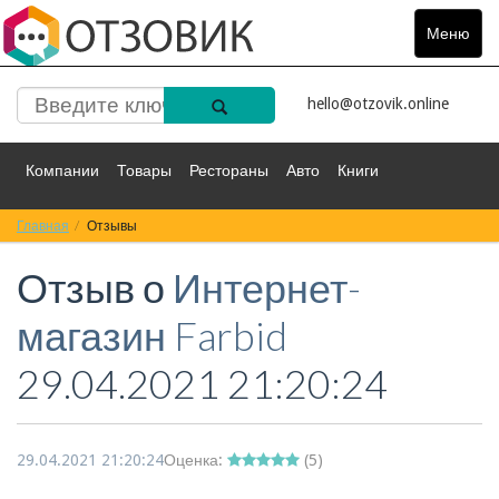
Меню
Toggle
navigat
hello@otzovik.online
Компании
Товары
Рестораны
Авто
Книги
Главная
Спорт
Отзывы
Фильмы
Деньги
Путешествия
Отзыв о
Интернет-
Красота
Здоровье
Остальное
магазин Farbid
29.04.2021 21:20:24
29.04.2021 21:20:24
Оценка:
(
5
)