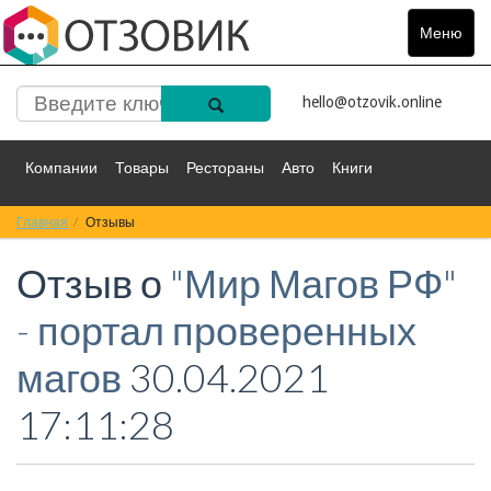
Меню
Toggle
navigat
hello@otzovik.online
Компании
Товары
Рестораны
Авто
Книги
Главная
Спорт
Отзывы
Фильмы
Деньги
Путешествия
Отзыв о
"Мир Магов РФ"
Красота
Здоровье
Остальное
- портал проверенных
магов
30.04.2021
17:11:28