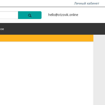
Личный кабинет
hello@otzovik.online
ное