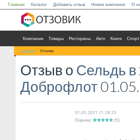
Главная
Каталог
Добавить отзыв
Новая компания
О н
Компании
Товары
Рестораны
Авто
Книги
Спорт
Главная
Отзывы
Отзыв о
Сельдь в
Доброфлот
01.05
01.05.2021 21:28:35
Оценка:
(
5
)