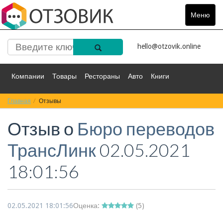
Меню
Toggle
navigat
hello@otzovik.online
Компании
Товары
Рестораны
Авто
Книги
Главная
Спорт
Отзывы
Фильмы
Деньги
Путешествия
Отзыв о
Бюро переводов
Красота
Здоровье
Остальное
ТрансЛинк
02.05.2021
18:01:56
02.05.2021 18:01:56
Оценка:
(
5
)