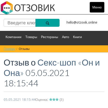
Меню
Toggle
navigat
hello@otzovik.online
Компании
Товары
Рестораны
Авто
Книги
Главная
Спорт
Отзывы
Фильмы
Деньги
Путешествия
Отзыв о
Секс-шоп «Он и
Красота
Здоровье
Остальное
Она»
05.05.2021
18:15:44
05.05.2021 18:15:44
Оценка:
(
3
)