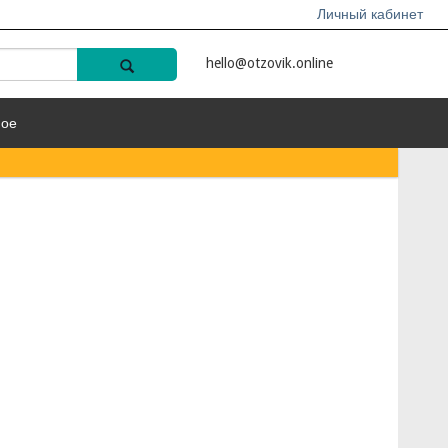
Личный кабинет
hello@otzovik.online
ное