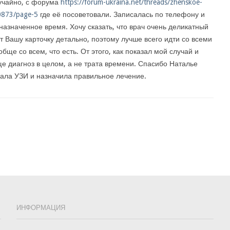
учайно, с форума
https://forum-ukraina.net/threads/zhenskoe-
0873/page-5
где её посоветовали. Записалась по телефону и
назначенное время. Хочу сказать, что врач очень деликатный
 Вашу карточку детально, поэтому лучше всего идти со всеми
бще со всем, что есть. От этого, как показал мой случай и
е диагноз в целом, а не трата времени. Спасибо Наталье
лала УЗИ и назначила правильное лечение.
ИНФОРМАЦИЯ