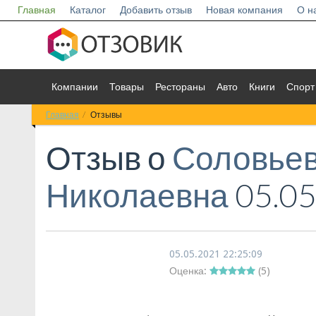
Главная
Каталог
Добавить отзыв
Новая компания
О н
Компании
Товары
Рестораны
Авто
Книги
Спорт
Главная
Отзывы
Отзыв о
Соловьев
Николаевна
05.05
05.05.2021 22:25:09
Оценка:
(
5
)