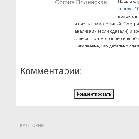
София Полянская
Нашла сл
zdorove.1
пришла в 
и очень внимательный. Смотрит
анализами (если сдавали) и воо
зависит потом лечение и вообщ
Николаевне, что детально сде
Комментарии:
Комментировать
КАТЕГОРИИ