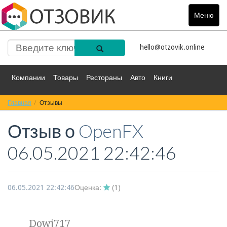
Меню
Toggle
navigat
hello@otzovik.online
Компании
Товары
Рестораны
Авто
Книги
Главная
Спорт
Отзывы
Фильмы
Деньги
Путешествия
Отзыв о
OpenFX
Красота
Здоровье
Остальное
06.05.2021 22:42:46
06.05.2021 22:42:46
Оценка:
(
1
)
Dowj717