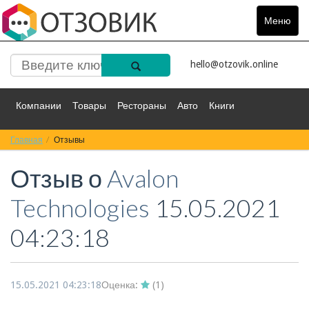
Меню
Toggle
navigat
hello@otzovik.online
Компании
Товары
Рестораны
Авто
Книги
Главная
Спорт
Отзывы
Фильмы
Деньги
Путешествия
Отзыв о
Avalon
Красота
Здоровье
Остальное
Technologies
15.05.2021
04:23:18
15.05.2021 04:23:18
Оценка:
(
1
)