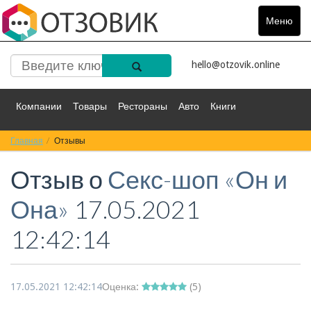
Меню
Toggle
navigat
hello@otzovik.online
Компании
Товары
Рестораны
Авто
Книги
Главная
Спорт
Отзывы
Фильмы
Деньги
Путешествия
Отзыв о
Секс-шоп «Он и
Красота
Здоровье
Остальное
Она»
17.05.2021
12:42:14
17.05.2021 12:42:14
Оценка:
(
5
)