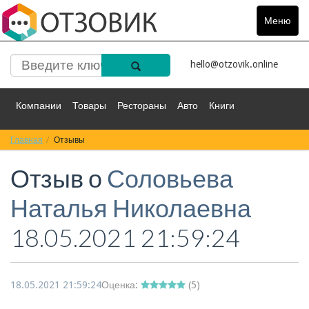
Меню
Toggle
navigat
hello@otzovik.online
Компании
Товары
Рестораны
Авто
Книги
Главная
Спорт
Отзывы
Фильмы
Деньги
Путешествия
Отзыв о
Соловьева
Красота
Здоровье
Остальное
Наталья Николаевна
18.05.2021 21:59:24
18.05.2021 21:59:24
Оценка:
(
5
)