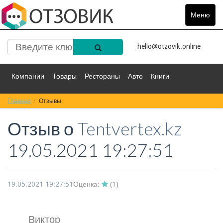
Меню
Toggle
navigat
hello@otzovik.online
Компании
Товары
Рестораны
Авто
Книги
Главная
Спорт
Отзывы
Фильмы
Деньги
Путешествия
Отзыв о
Tentvertex.kz
Красота
Здоровье
Остальное
19.05.2021 19:27:51
19.05.2021 19:27:51
Оценка:
(
1
)
Виктор