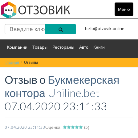
Меню
Toggle
navigat
hello@otzovik.online
Компании
Товары
Рестораны
Авто
Книги
Главная
Спорт
Отзывы
Фильмы
Деньги
Путешествия
Отзыв о
Букмекерская
Красота
Здоровье
Остальное
контора Uniline.bet
07.04.2020 23:11:33
07.04.2020 23:11:33
Оценка:
(
5
)