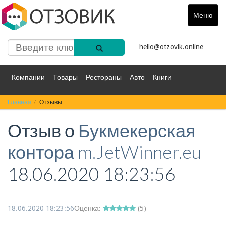
Меню
Toggle
navigat
hello@otzovik.online
Компании
Товары
Рестораны
Авто
Книги
Главная
Спорт
Отзывы
Фильмы
Деньги
Путешествия
Отзыв о
Букмекерская
Красота
Здоровье
Остальное
контора m.JetWinner.eu
18.06.2020 18:23:56
18.06.2020 18:23:56
Оценка:
(
5
)