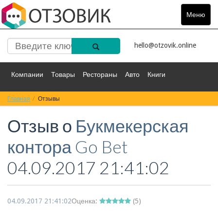
Меню
Toggle
navigat
hello@otzovik.online
Компании
Товары
Рестораны
Авто
Книги
Главная
Спорт
Отзывы
Фильмы
Деньги
Путешествия
Отзыв о
Букмекерская
Красота
Здоровье
Остальное
контора Go Bet
04.09.2017 21:41:02
04.09.2017 21:41:02
Оценка:
(
5
)