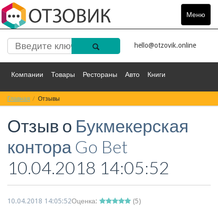
Меню
Toggle
navigat
hello@otzovik.online
Компании
Товары
Рестораны
Авто
Книги
Главная
Спорт
Отзывы
Фильмы
Деньги
Путешествия
Отзыв о
Букмекерская
Красота
Здоровье
Остальное
контора Go Bet
10.04.2018 14:05:52
10.04.2018 14:05:52
Оценка:
(
5
)