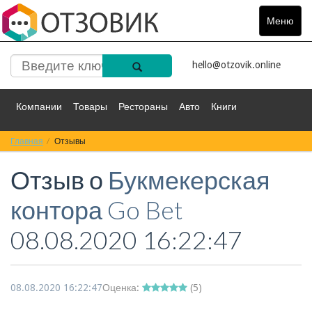
Меню
Toggle
navigat
hello@otzovik.online
Компании
Товары
Рестораны
Авто
Книги
Главная
Спорт
Отзывы
Фильмы
Деньги
Путешествия
Отзыв о
Букмекерская
Красота
Здоровье
Остальное
контора Go Bet
08.08.2020 16:22:47
08.08.2020 16:22:47
Оценка:
(
5
)