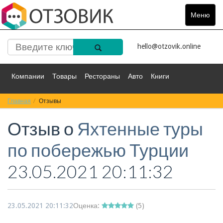
Меню
Toggle
navigat
hello@otzovik.online
Компании
Товары
Рестораны
Авто
Книги
Главная
Спорт
Отзывы
Фильмы
Деньги
Путешествия
Отзыв о
Яхтенные туры
Красота
Здоровье
Остальное
по побережью Турции
23.05.2021 20:11:32
23.05.2021 20:11:32
Оценка:
(
5
)