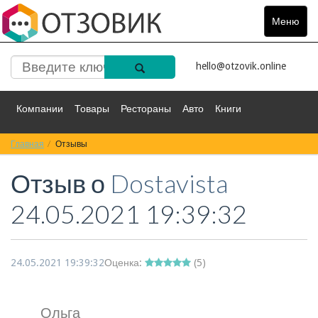
Меню
Toggle
navigat
hello@otzovik.online
Компании
Товары
Рестораны
Авто
Книги
Главная
Спорт
Отзывы
Фильмы
Деньги
Путешествия
Отзыв о
Dostavista
Красота
Здоровье
Остальное
24.05.2021 19:39:32
24.05.2021 19:39:32
Оценка:
(
5
)
Ольга