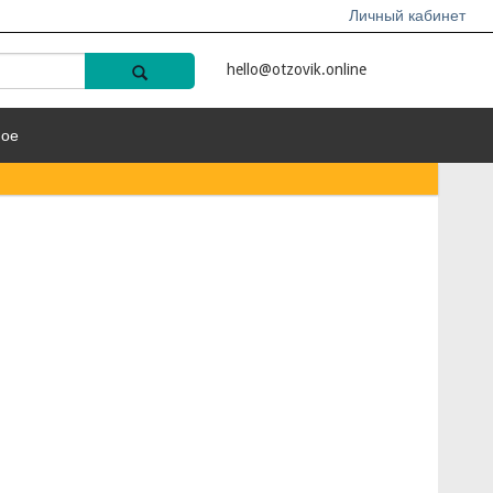
Личный кабинет
hello@otzovik.online
ное