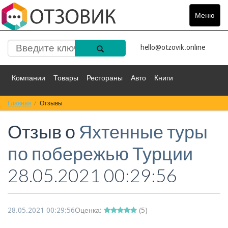
Меню
Toggle
navigat
hello@otzovik.online
Компании
Товары
Рестораны
Авто
Книги
Главная
Спорт
Отзывы
Фильмы
Деньги
Путешествия
Отзыв о
Яхтенные туры
Красота
Здоровье
Остальное
по побережью Турции
28.05.2021 00:29:56
28.05.2021 00:29:56
Оценка:
(
5
)