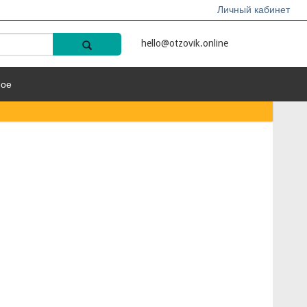
Личный кабинет
hello@otzovik.online
ное