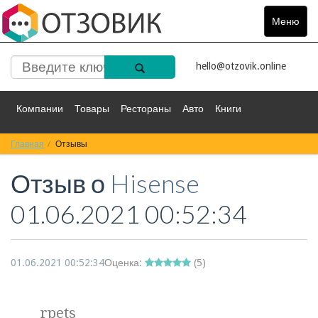
Меню
Toggle
navigat
hello@otzovik.online
Компании
Товары
Рестораны
Авто
Книги
Главная
Спорт
Отзывы
Фильмы
Деньги
Путешествия
Отзыв о
Hisense
Красота
Здоровье
Остальное
01.06.2021 00:52:34
01.06.2021 00:52:34
Оценка:
(
5
)
rpets