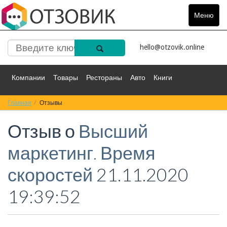
Меню
Toggle
navigat
hello@otzovik.online
Компании
Товары
Рестораны
Авто
Книги
Главная
Спорт
Отзывы
Фильмы
Деньги
Путешествия
Отзыв о
Высший
Красота
Здоровье
Остальное
маркетинг. Время
скоростей
21.11.2020
19:39:52