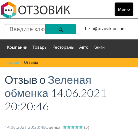
Меню
Toggle
navigat
hello@otzovik.online
Компании
Товары
Рестораны
Авто
Книги
Главная
Спорт
Отзывы
Фильмы
Деньги
Путешествия
Отзыв о
Зеленая
Красота
Здоровье
Остальное
обменка
14.06.2021
20:20:46
14.06.2021 20:20:46
Оценка:
(
5
)