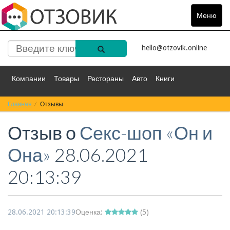
Меню
Toggle
navigat
hello@otzovik.online
Компании
Товары
Рестораны
Авто
Книги
Главная
Спорт
Отзывы
Фильмы
Деньги
Путешествия
Отзыв о
Секс-шоп «Он и
Красота
Здоровье
Остальное
Она»
28.06.2021
20:13:39
28.06.2021 20:13:39
Оценка:
(
5
)