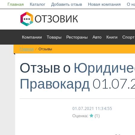
Главная
Каталог
Добавить отзыв
Новая компания
О н
Компании
Товары
Рестораны
Авто
Книги
Спорт
Главная
Отзывы
Отзыв о
Юридиче
Правокард
01.07.
01.07.2021 11:34:55
Оценка:
(
1
)