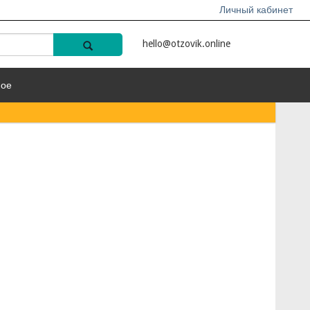
Личный кабинет
hello@otzovik.online
ное