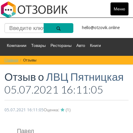
Меню
Toggle
navigat
hello@otzovik.online
Компании
Товары
Рестораны
Авто
Книги
Главная
Спорт
Отзывы
Фильмы
Деньги
Путешествия
Отзыв о
ЛВЦ Пятницкая
Красота
Здоровье
Остальное
05.07.2021 16:11:05
05.07.2021 16:11:05
Оценка:
(
1
)
Павел