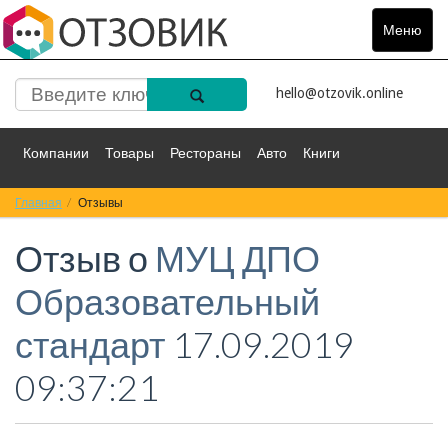
Меню
Toggle
navigat
hello@otzovik.online
Компании
Товары
Рестораны
Авто
Книги
Главная
Спорт
Отзывы
Фильмы
Деньги
Путешествия
Отзыв о
МУЦ ДПО
Красота
Здоровье
Остальное
Образовательный
стандарт
17.09.2019
09:37:21