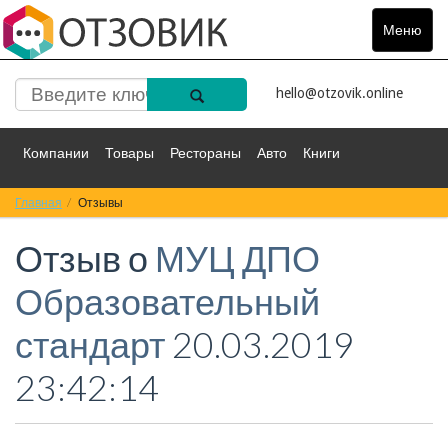
Меню
Toggle
navigat
hello@otzovik.online
Компании
Товары
Рестораны
Авто
Книги
Главная
Спорт
Отзывы
Фильмы
Деньги
Путешествия
Отзыв о
МУЦ ДПО
Красота
Здоровье
Остальное
Образовательный
стандарт
20.03.2019
23:42:14