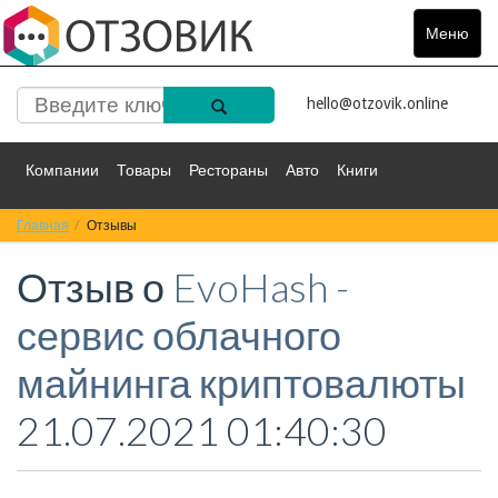
Меню
Toggle
navigat
hello@otzovik.online
Компании
Товары
Рестораны
Авто
Книги
Главная
Спорт
Отзывы
Фильмы
Деньги
Путешествия
Отзыв о
EvoHash -
Красота
Здоровье
Остальное
сервис облачного
майнинга криптовалюты
21.07.2021 01:40:30