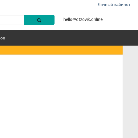
Личный кабинет
hello@otzovik.online
ное