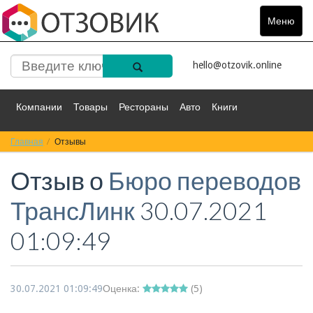
Меню
Toggle
navigat
hello@otzovik.online
Компании
Товары
Рестораны
Авто
Книги
Главная
Спорт
Отзывы
Фильмы
Деньги
Путешествия
Отзыв о
Бюро переводов
Красота
Здоровье
Остальное
ТрансЛинк
30.07.2021
01:09:49
30.07.2021 01:09:49
Оценка:
(
5
)