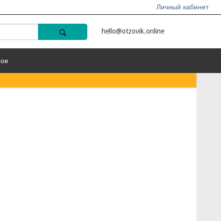
Личный кабинет
hello@otzovik.online
ное