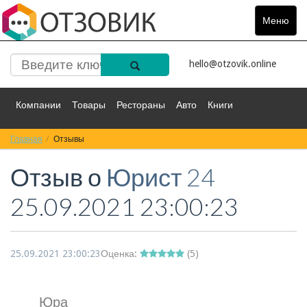
Меню
Toggle
navigat
hello@otzovik.online
Компании
Товары
Рестораны
Авто
Книги
Главная
Спорт
Отзывы
Фильмы
Деньги
Путешествия
Отзыв о
Юрист 24
Красота
Здоровье
Остальное
25.09.2021 23:00:23
25.09.2021 23:00:23
Оценка:
(
5
)
Юра