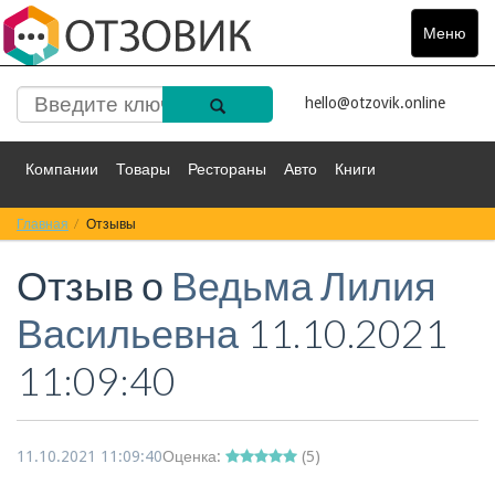
Меню
Toggle
navigat
hello@otzovik.online
Компании
Товары
Рестораны
Авто
Книги
Главная
Спорт
Отзывы
Фильмы
Деньги
Путешествия
Отзыв о
Ведьма Лилия
Красота
Здоровье
Остальное
Васильевна
11.10.2021
11:09:40
11.10.2021 11:09:40
Оценка:
(
5
)