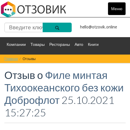
Меню
Toggle
navigat
hello@otzovik.online
Компании
Товары
Рестораны
Авто
Книги
Главная
Спорт
Отзывы
Фильмы
Деньги
Путешествия
Отзыв о
Филе минтая
Красота
Здоровье
Остальное
Тихоокеанского без кожи
Доброфлот
25.10.2021
15:27:25