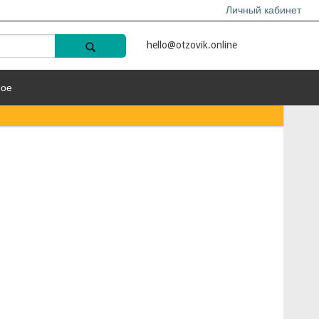
Личный кабинет
hello@otzovik.online
ное