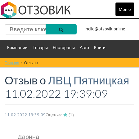
Меню
Toggle
navigat
hello@otzovik.online
Компании
Товары
Рестораны
Авто
Книги
Главная
Спорт
Отзывы
Фильмы
Деньги
Путешествия
Отзыв о
ЛВЦ Пятницкая
Красота
Здоровье
Остальное
11.02.2022 19:39:09
11.02.2022 19:39:09
Оценка:
(
1
)
Дарина